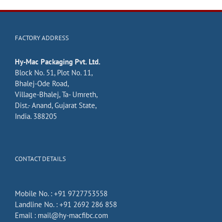
FACTORY ADDRESS
Hy-Mac Packaging Pvt. Ltd.
Block No. 51, Plot No. 11,
Bhalej-Ode Road,
Village-Bhalej, Ta- Umreth,
Dist.- Anand, Gujarat State,
India. 388205
CONTACT DETAILS
Mobile No. :
+91 9727753558
Landline No. :
+91 2692 286 858
Email :
mail@hy-macfibc.com