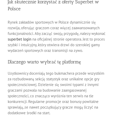
Jak skutecznie korzystać z oferty Superbet w
Polsce
Rynek zakładów sportowych w Polsce dynamicznie się
rozwija, oferując graczom coraz więcej zaawansowanych
funkcjonalności. Aby zacząć swoją przygodę, należy wykonać
superbet login
na oficjalnej stronie operatora. Jest to proces
szybki i intuicyjny, który otwiera drzwi do szerokiej gamy
wydarzeń sportowych oraz transmisji na żywo.
Dlaczego warto wybrać tę platformę
Użytkownicy doceniają tego bukmachera przede wszystkim
za rozbudowaną sekcję statystyk oraz unikalne opcje gry
społecznościowej. Dzielenie się swoimi typami z innymi
graczami pozwala na budowanie zaangażowanej
społeczności, co znacząco wyróżnia ten serwis na tle
konkurencji. Regularne promocje oraz bonusy powitalne
sprawiają, że nawet początkujący gracze mogą liczyć na
dodatkowe środki na start.