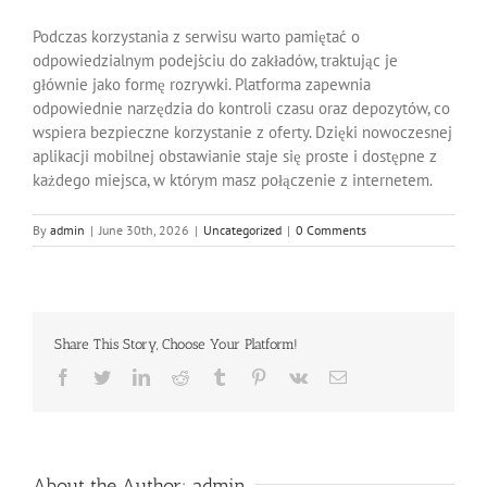
Podczas korzystania z serwisu warto pamiętać o
odpowiedzialnym podejściu do zakładów, traktując je
głównie jako formę rozrywki. Platforma zapewnia
odpowiednie narzędzia do kontroli czasu oraz depozytów, co
wspiera bezpieczne korzystanie z oferty. Dzięki nowoczesnej
aplikacji mobilnej obstawianie staje się proste i dostępne z
każdego miejsca, w którym masz połączenie z internetem.
By
admin
|
June 30th, 2026
|
Uncategorized
|
0 Comments
Share This Story, Choose Your Platform!
Facebook
Twitter
LinkedIn
Reddit
Tumblr
Pinterest
Vk
Email
About the Author:
admin