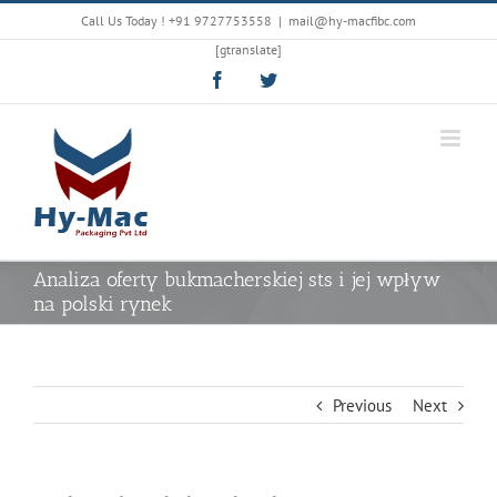
Skip
Call Us Today !
+91 9727753558
|
mail@hy-macfibc.com
to
[gtranslate]
content
Facebook
Twitter
Analiza oferty bukmacherskiej sts i jej wpływ
na polski rynek
Previous
Next