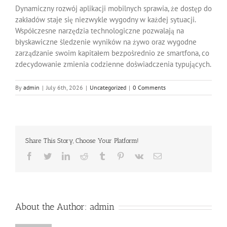
Dynamiczny rozwój aplikacji mobilnych sprawia, że dostęp do
zakładów staje się niezwykle wygodny w każdej sytuacji.
Współczesne narzędzia technologiczne pozwalają na
błyskawiczne śledzenie wyników na żywo oraz wygodne
zarządzanie swoim kapitałem bezpośrednio ze smartfona, co
zdecydowanie zmienia codzienne doświadczenia typujących.
By
admin
|
July 6th, 2026
|
Uncategorized
|
0 Comments
Share This Story, Choose Your Platform!
Facebook
Twitter
LinkedIn
Reddit
Tumblr
Pinterest
Vk
Email
About the Author:
admin