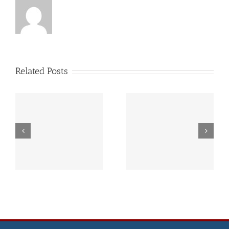
Related Posts
Dlaczego sts to
Wszystko co warto
popularny wybór
wiedzieć o zakładach
wśród graczy
bukmacherskich STS