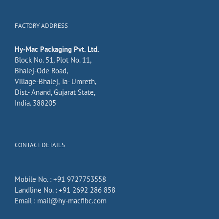
FACTORY ADDRESS
Hy-Mac Packaging Pvt. Ltd.
Block No. 51, Plot No. 11,
Bhalej-Ode Road,
Village-Bhalej, Ta- Umreth,
Dist.- Anand, Gujarat State,
India. 388205
CONTACT DETAILS
Mobile No. :
+91 9727753558
Landline No. :
+91 2692 286 858
Email :
mail@hy-macfibc.com